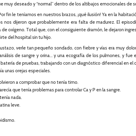
ue muy deseado y “normal” dentro de los altibajos emocionales de s
Por fin le teníamos en nuestros brazos, ¡qué ilusión! Ya en la habit
icos nos dijeron que probablemente era falta de madurez. El episo
 de oxígeno. Total que, con el consiguiente dramón, le dejaron ingresad
e del hospital sin tu hijo.
sgustazo, verle tan pequeño sondado, con fiebre y vías era muy dolor
 análisis de sangre y orina… y una ecografía de los pulmones, y fu
a batería de pruebas, trabajando con un diagnóstico diferencial en el
a unas orejas especiales.
olvieron a comprobar que no tenía timo.
parecía que tenía problemas para controlar Ca y P en la sangre.
 tenía nada.
atina leve.
roidismo.