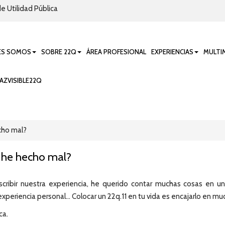
e Utilidad Pública
ES SOMOS
SOBRE 22Q
ÁREA PROFESIONAL
EXPERIENCIAS
MULTI
AZVISIBLE22Q
cho mal?
 he hecho mal?
ibir nuestra experiencia, he querido contar muchas cosas en unas
 experiencia personal… Colocar un 22q.11 en tu vida es encajarlo en m
ca.