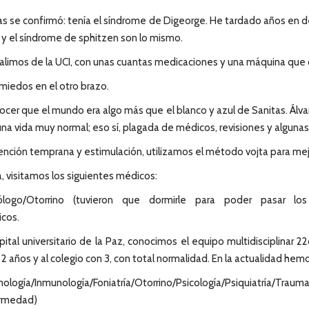
cas se confirmó: tenía el síndrome de Digeorge. He tardado años en 
l y el síndrome de sphitzen son lo mismo.
limos de la UCI, con unas cuantas medicaciones y una máquina que c
 miedos en el otro brazo.
cer que el mundo era algo más que el blanco y azul de Sanitas. Álvar
na vida muy normal; eso sí, plagada de médicos, revisiones y algunas 
tención temprana y estimulación, utilizamos el método vojta para mej
, visitamos los siguientes médicos:
munólogo/Otorrino (tuvieron que dormirle para poder pasar 
icos.
pital universitario de la Paz, conocimos el equipo multidisciplinar 
 2 años y al colegio con 3, con total normalidad. En la actualidad hem
ología/Inmunología/Foniatría/Otorrino/Psicología/Psiquiatría/Traumat
fermedad)