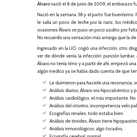
Álvaro
nació el 8 de junio de 2009, el embarazo f
Nació en la semana 38 y el parto fue buenísimo. 
le salía un poco de leche por la nariz, los méd
ocasiones Álvaro se puso un poco azulito por falta
No recuerdo una sensación más amarga que la de irt
Ingresado en la UCI, cogió una infección, otro di
ver de dónde venía la infección: punción lumbar,
Álvaro no tenía timo y a partir de ahí, empezó un
algún medico ya se había dado cuenta de que tení
Le durmieron para hacerle una resonancia, v
Análisis diarios, Álvaro era hipocalcémico y 
Análisis cardiológico, el más importante. No
Análisis del otorrino, incompetencia velo pal
Ecografías renales, todo estaba bien.
Análisis de tiroides, Álvaro tiene hipoparati
Análisis inmunológicos, algo tocados.
Ecografía cerebral, normal.