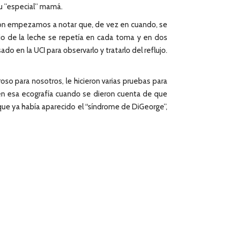
u ”especial” mamá.
ación empezamos a notar que, de vez en cuando, se
dio de la leche se repetía en cada toma y en dos
o en la UCI para observarlo y tratarlo del reflujo.
oso para nosotros, le hicieron varias pruebas para
e en esa ecografía cuando se dieron cuenta de que
 que ya había aparecido el “síndrome de DiGeorge”,