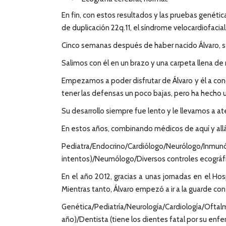
En fin, con estos resultados y las pruebas genéti
de duplicación 22q.11, el síndrome velocardiofacia
Cinco semanas después de haber nacido Álvaro, sa
Salimos con él en un brazo y una carpeta llena de
Empezamos a poder disfrutar de Álvaro y él a cono
tener las defensas un poco bajas, pero ha hecho u
Su desarrollo siempre fue lento y le llevamos a a
En estos años, combinando médicos de aquí y allá
Pediatra/Endocrino/Cardiólogo/Neurólogo/In
intentos)/Neumólogo/Diversos controles ecográf
En el año 2012, gracias a unas jornadas en el Hos
Mientras tanto, Álvaro empezó a ir a la guarde con
Genética/Pediatría/Neurología/Cardiología/Oftalm
año)/Dentista (tiene los dientes fatal por su en