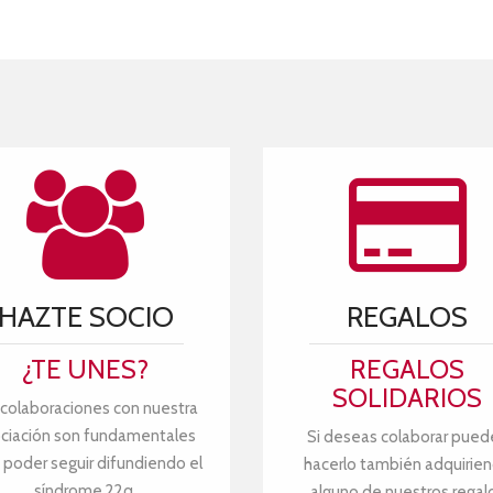
HAZTE SOCIO
REGALOS
¿TE UNES?
REGALOS
SOLIDARIOS
 colaboraciones con nuestra
ciación son fundamentales
Si deseas colaborar pued
 poder seguir difundiendo el
hacerlo también adquirie
síndrome 22q.
alguno de nuestros regal