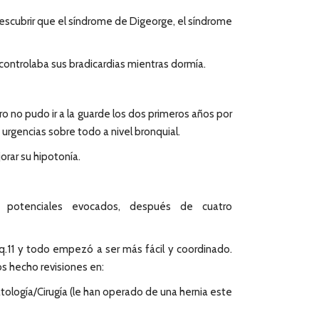
descubrir que el síndrome de Digeorge, el síndrome
ontrolaba sus bradicardias mientras dormía.
o no pudo ir a la guarde los dos primeros años por
urgencias sobre todo a nivel bronquial.
orar su hipotonía.
los potenciales evocados, después de cuatro
22q.11 y todo empezó a ser más fácil y coordinado.
os hecho revisiones en:
ología/Cirugía (le han operado de una hernia este