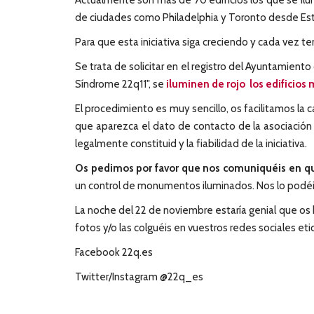
Actualmente son más de 70 edificios los que se ilu
de ciudades como Philadelphia y Toronto desde Estados
Para que esta iniciativa siga creciendo y cada vez 
Se trata de solicitar en el registro del Ayuntamient
Síndrome 22q11", se
iluminen de rojo los edificio
El procedimiento es muy sencillo, os facilitamos la
que aparezca el dato de contacto de la asociación
legalmente constituid y la fiabilidad de la iniciativa.
Os pedimos por favor que nos comuniquéis en qu
un control de monumentos iluminados. Nos lo podéi
La noche del 22 de noviembre estaría genial que os h
fotos y/o las colguéis en vuestros redes sociales 
Facebook 22q.es
Twitter/Instagram @22q_es