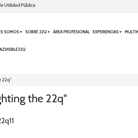
e Utilidad Pública
ES SOMOS
SOBRE 22Q
ÁREA PROFESIONAL
EXPERIENCIAS
MULTI
AZVISIBLE22Q
e 22q"
ghting the 22q"
22q11