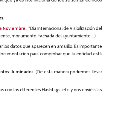
va que ya es internacional dónde se suman edificios
os
.
de Noviembre
, "Día Internacional de Visibilización del
puente, monumento, fachada del ayuntamiento....).
ar los datos que aparecen en amarillo. Es importante
a documentación para comprobar que la entidad está
ntos iluminados.
(De esta manera podremos llevar
s con los diferentes Hashtags, etc. y nos enviéis las