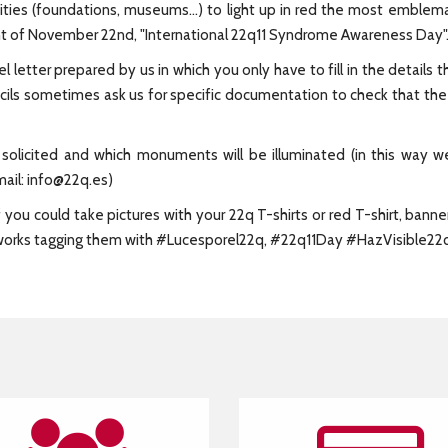
ities (foundations, museums...) to light up in red the most emblemat
night of November 22nd, "International 22q11 Syndrome Awareness Day"
letter prepared by us in which you only have to fill in the details th
cils sometimes ask us for specific documentation to check that the e
solicited and which monuments will be illuminated (in this way we
ail: info@22q.es)
you could take pictures with your 22q T-shirts or red T-shirt, banne
etworks tagging them with #Lucesporel22q, #22q11Day #HazVisible2