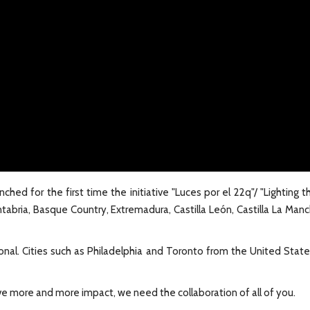
hed for the first time the initiative "Luces por el 22q"/ "Lighting
abria, Basque Country, Extremadura, Castilla León, Castilla La Mancha
ional. Cities such as Philadelphia and Toronto from the United States,
have more and more impact, we need the collaboration of all of you.