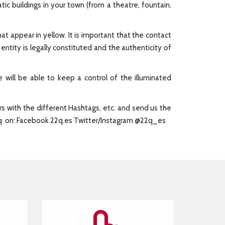
ic buildings in your town (from a theatre, fountain,
.
at appear in yellow. It is important that the contact
ntity is legally constituted and the authenticity of
 will be able to keep a control of the illuminated
rs with the different Hashtags, etc. and send us the
2q on: Facebook 22q.es Twitter/Instagram @22q_es