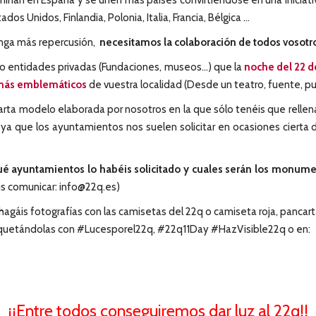
minan en España y se unen más países convirtiéndose en una iniciati
 Unidos, Finlandia, Polonia, Italia, Francia, Bélgica ...
tenga más repercusión,
necesitamos la colaboración de todos vosotr
o o entidades privadas (Fundaciones, museos...) que la
noche del 22 
s más emblemáticos
de vuestra localidad (Desde un teatro, fuente, 
 carta modelo elaborada por nosotros en la que sólo tenéis que rellen
 ya que los ayuntamientos nos suelen solicitar en ocasiones ciert
é ayuntamientos lo habéis solicitado y cuales serán los monume
s comunicar: info@22q.es)
agáis fotografías con las camisetas del 22q o camiseta roja, pancarta
etiquetándolas con #Lucesporel22q, #22q11Day #HazVisible22q o en:
¡¡Entre todos conseguiremos dar luz al 22q!!