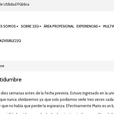
e Utilidad Pública
ES SOMOS
SOBRE 22Q
ÁREA PROFESIONAL
EXPERIENCIAS
MULTI
AZVISIBLE22Q
bre
tidumbre
ó diez semanas antes de la fecha prevista. Estuvo ingresado en la u
a que nunca olvidaremos ya que solo podíamos verle tres veces ca
 que no había que perder la esperanza. Efectivamente Mario es un lu