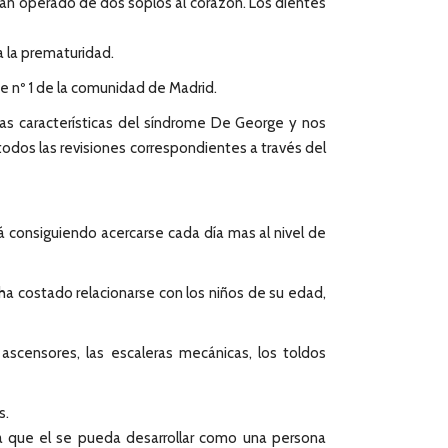
han operado de dos soplos al corazón. Los dientes
a la prematuridad.
e nº 1 de la comunidad de Madrid.
rias características del síndrome De George y nos
dos las revisiones correspondientes a través del
á consiguiendo acercarse cada día mas al nivel de
ha costado relacionarse con los niños de su edad,
scensores, las escaleras mecánicas, los toldos
s.
a que el se pueda desarrollar como una persona