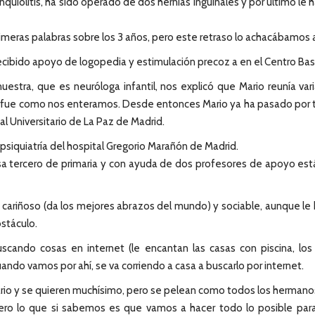
uiolitis, ha sido operado de dos hernias inguinales y por ultimo le 
imeras palabras sobre los 3 años, pero este retraso lo achacábamos 
cibido apoyo de logopedia y estimulación precoz a en el Centro Bas
estra, que es neuróloga infantil, nos explicó que Mario reunía va
í fue como nos enteramos. Desde entonces Mario ya ha pasado por to
 Universitario de La Paz de Madrid.
psiquiatría del hospital Gregorio Marañón de Madrid.
cursa tercero de primaria y con ayuda de dos profesores de apoyo est
 cariñoso (da los mejores abrazos del mundo) y sociable, aunque le 
stáculo.
ando cosas en internet (le encantan las casas con piscina, los a
uando vamos por ahí, se va corriendo a casa a buscarlo por internet.
ario y se quieren muchísimo, pero se pelean como todos los hermano
ro lo que si sabemos es que vamos a hacer todo lo posible par