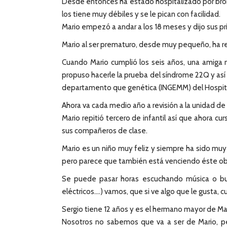
Desde entonces ha estado hospitalizado por bronq
los tiene muy débiles y se le pican con facilidad.
Mario empezó a andar a los 18 meses y dijo sus pr
Mario al ser prematuro, desde muy pequeño, ha re
Cuando Mario cumplió los seis años, una amiga nu
propuso hacerle la prueba del síndrome 22Q y as
departamento que genética (INGEMM) del Hospital
Ahora va cada medio año a revisión a la unidad de 
Mario repitió tercero de infantil así que ahora 
sus compañeros de clase.
Mario es un niño muy feliz y siempre ha sido muy
pero parece que también está venciendo éste ob
Se puede pasar horas escuchando música o busc
eléctricos….) vamos, que si ve algo que le gusta, c
Sergio tiene 12 años y es el hermano mayor de M
Nosotros no sabemos que va a ser de Mario, pe