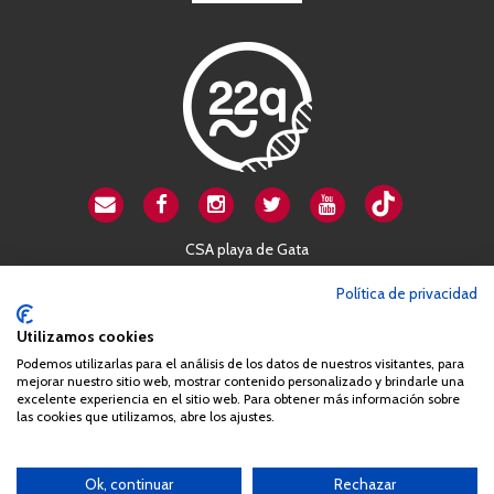
CSA playa de Gata
Avenida Cardenal Herrera Oria, 80B
Política de privacidad
28034 Madrid
Utilizamos cookies
+34 663 812 863
Podemos utilizarlas para el análisis de los datos de nuestros visitantes, para
mejorar nuestro sitio web, mostrar contenido personalizado y brindarle una
Queda prohibida de forma expresa la copia, reproducción o
excelente experiencia en el sitio web. Para obtener más información sobre
las cookies que utilizamos, abre los ajustes.
distribución de la totalidad o parte de los contenidos del sitio web
sin el consentimiento por escrito de la Asociación España
Síndrome 22q11 (AES22q)
Ok, continuar
Rechazar