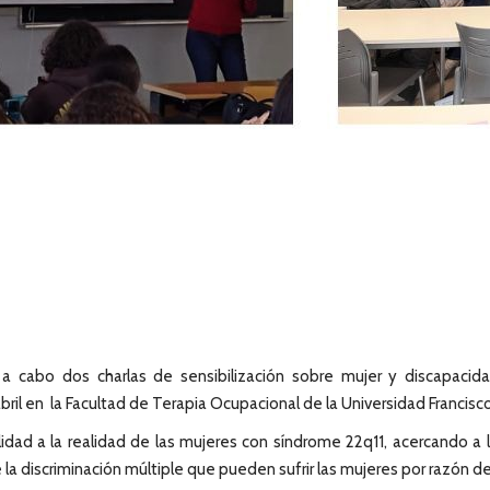
a cabo dos charlas de sensibilización sobre mujer y discapacid
il en la Facultad de Terapia Ocupacional de la Universidad Francisco
lidad a la realidad de las mujeres con síndrome 22q11, acercando a l
 la discriminación múltiple que pueden sufrir las mujeres por razón d