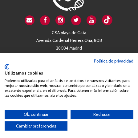
CSA playa de Gata
Avenida Cardenal Herrera Oria, 80B
28034 Madrid
+34 663 812 863
Política de privacidad
Utilizamos cookies
Queda prohibida de forma expresa la copia, reproducción o
Podemos utilizarlas para el análisis de los datos de nuestros visitantes, para
distribución de la totalidad o parte de los contenidos del sitio web
mejorar nuestro sitio web, mostrar contenido personalizado y brindarle una
sin el consentimiento por escrito de la Asociación España
excelente experiencia en el sitio web. Para obtener más información sobre
las cookies que utilizamos, abre los ajustes.
Síndrome 22q11 (AES22q)
Ok, continuar
Rechazar
Cambiar preferencias