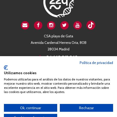
CSA playa de Gata
Avenida Cardenal Herrera Oria, 80B
28034 Madrid
+34 663 812 863
Política de privacidad
Queda prohibida de forma expresa la copia, reproducción o
Utilizamos cookies
distribución de la totalidad o parte de los contenidos del sitio web
Podemos utilizarlas para el análisis de los datos de nuestros visitantes, para
mejorar nuestro sitio web, mostrar contenido personalizado y brindarle una
sin el consentimiento por escrito de la Asociación España
excelente experiencia en el sitio web. Para obtener más información sobre
Síndrome 22q11 (AES22q)
las cookies que utilizamos, abre los ajustes.
Ok, continuar
Rechazar