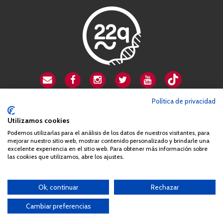
CSA playa de Gata
Política de privacidad
Avenida Cardenal Herrera Oria, 80B
Utilizamos cookies
28034 Madrid
Podemos utilizarlas para el análisis de los datos de nuestros visitantes, para
+34 663 812 863
mejorar nuestro sitio web, mostrar contenido personalizado y brindarle una
excelente experiencia en el sitio web. Para obtener más información sobre
las cookies que utilizamos, abre los ajustes.
Queda prohibida de forma expresa la copia, reproducción o
distribución de la totalidad o parte de los contenidos del sitio web
Ok, continuar
Rechazar
sin el consentimiento por escrito de la Asociación España
Síndrome 22q11 (AES22q)
Cambiar preferencias