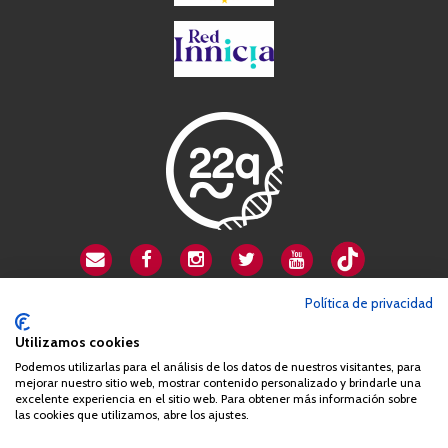
CSA playa de Gata
Política de privacidad
Avenida Cardenal Herrera Oria, 80B
Utilizamos cookies
28034 Madrid
Podemos utilizarlas para el análisis de los datos de nuestros visitantes, para
+34 663 812 863
mejorar nuestro sitio web, mostrar contenido personalizado y brindarle una
excelente experiencia en el sitio web. Para obtener más información sobre
las cookies que utilizamos, abre los ajustes.
Queda prohibida de forma expresa la copia, reproducción o