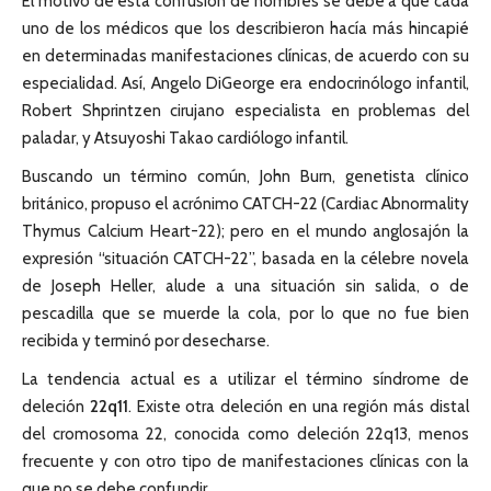
El motivo de esta confusión de nombres se debe a que cada
uno de los médicos que los describieron hacía más hincapié
en determinadas manifestaciones clínicas, de acuerdo con su
especialidad. Así, Angelo DiGeorge era endocrinólogo infantil,
Robert Shprintzen cirujano especialista en problemas del
paladar, y Atsuyoshi Takao cardiólogo infantil.
Buscando un término común, John Burn, genetista clínico
británico, propuso el acrónimo CATCH-22 (Cardiac Abnormality
Thymus Calcium Heart-22); pero en el mundo anglosajón la
expresión “situación CATCH-22”, basada en la célebre novela
de Joseph Heller, alude a una situación sin salida, o de
pescadilla que se muerde la cola, por lo que no fue bien
recibida y terminó por desecharse.
La tendencia actual es a utilizar el término síndrome de
deleción
22q11
. Existe otra deleción en una región más distal
del cromosoma 22, conocida como deleción 22q13, menos
frecuente y con otro tipo de manifestaciones clínicas con la
que no se debe confundir.