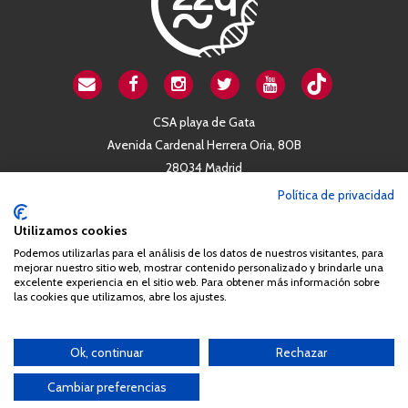
CSA playa de Gata
Avenida Cardenal Herrera Oria, 80B
28034 Madrid
+34 663 812 863
Política de privacidad
Utilizamos cookies
Queda prohibida de forma expresa la copia, reproducción o
Podemos utilizarlas para el análisis de los datos de nuestros visitantes, para
distribución de la totalidad o parte de los contenidos del sitio web
mejorar nuestro sitio web, mostrar contenido personalizado y brindarle una
excelente experiencia en el sitio web. Para obtener más información sobre
sin el consentimiento por escrito de la Asociación España
las cookies que utilizamos, abre los ajustes.
Síndrome 22q11 (AES22q)
Ok, continuar
Rechazar
Cambiar preferencias