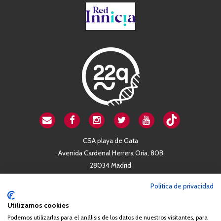
CSA playa de Gata
Avenida Cardenal Herrera Oria, 80B
28034 Madrid
+34 663 812 863
Política de privacidad
Utilizamos cookies
Queda prohibida de forma expresa la copia, reproducción o
Podemos utilizarlas para el análisis de los datos de nuestros visitantes, para
distribución de la totalidad o parte de los contenidos del sitio web