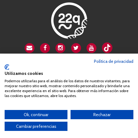
CSA playa de Gata
Política de privacidad
Avenida Cardenal Herrera Oria, 80B
Utilizamos cookies
28034 Madrid
Podemos utilizarlas para el análisis de los datos de nuestros visitantes, para
+34 663 812 863
mejorar nuestro sitio web, mostrar contenido personalizado y brindarle una
excelente experiencia en el sitio web. Para obtener más información sobre
las cookies que utilizamos, abre los ajustes.
Queda prohibida de forma expresa la copia, reproducción o
distribución de la totalidad o parte de los contenidos del sitio web
Ok, continuar
Rechazar
sin el consentimiento por escrito de la Asociación España
Síndrome 22q11 (AES22q)
Cambiar preferencias