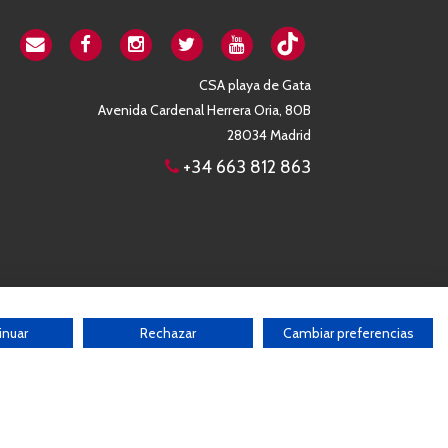
CSA playa de Gata
Avenida Cardenal Herrera Oria, 80B
28034 Madrid
+34 663 812 863
inuar
Rechazar
Cambiar preferencias
b sin el consentimiento por escrito de la Asociación
Desarrollado por:
THE
GECO
COMPANY