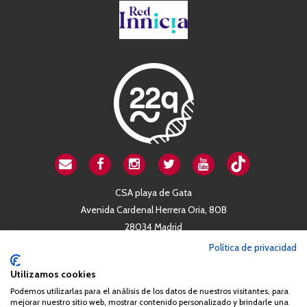
CSA playa de Gata
Avenida Cardenal Herrera Oria, 80B
28034 Madrid
+34 663 812 863
Política de privacidad
Utilizamos cookies
Queda prohibida de forma expresa la copia, reproducción o
Podemos utilizarlas para el análisis de los datos de nuestros visitantes, para
distribución de la totalidad o parte de los contenidos del sitio web
mejorar nuestro sitio web, mostrar contenido personalizado y brindarle una