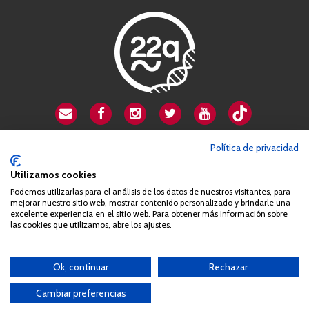
CSA playa de Gata
Política de privacidad
Avenida Cardenal Herrera Oria, 80B
Utilizamos cookies
28034 Madrid
Podemos utilizarlas para el análisis de los datos de nuestros visitantes, para
+34 663 812 863
mejorar nuestro sitio web, mostrar contenido personalizado y brindarle una
excelente experiencia en el sitio web. Para obtener más información sobre
las cookies que utilizamos, abre los ajustes.
Queda prohibida de forma expresa la copia, reproducción o
distribución de la totalidad o parte de los contenidos del sitio web
Ok, continuar
Rechazar
sin el consentimiento por escrito de la Asociación España
Síndrome 22q11 (AES22q)
Cambiar preferencias