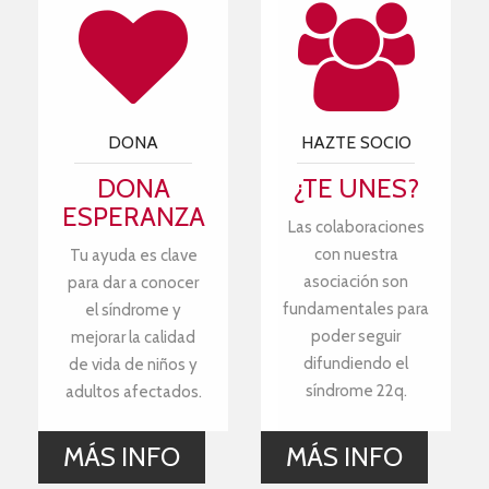
DONA
HAZTE SOCIO
DONA
¿TE UNES?
ESPERANZA
Las colaboraciones
con nuestra
Tu ayuda es clave
asociación son
para dar a conocer
fundamentales para
el síndrome y
poder seguir
mejorar la calidad
difundiendo el
de vida de niños y
síndrome 22q.
adultos afectados.
MÁS INFO
MÁS INFO