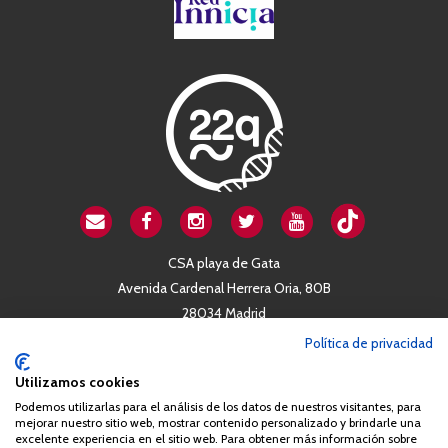
CSA playa de Gata
Avenida Cardenal Herrera Oria, 80B
28034 Madrid
+34 663 812 863
Política de privacidad
Utilizamos cookies
Queda prohibida de forma expresa la copia, reproducción o
Podemos utilizarlas para el análisis de los datos de nuestros visitantes, para
distribución de la totalidad o parte de los contenidos del sitio web
mejorar nuestro sitio web, mostrar contenido personalizado y brindarle una
excelente experiencia en el sitio web. Para obtener más información sobre
sin el consentimiento por escrito de la Asociación España