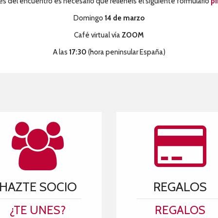
s del encuentro es necesario que rellenéis el siguiente formulario
p
Domingo
14 de marzo
Café virtual vía
ZOOM
A las
17:30
(hora peninsular España)
HAZTE SOCIO
REGALOS
¿TE UNES?
REGALOS