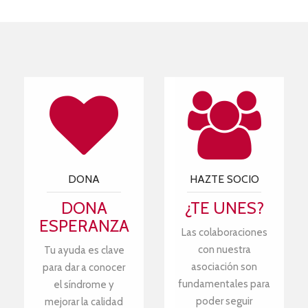
DONA
HAZTE SOCIO
DONA
¿TE UNES?
ESPERANZA
Las colaboraciones
con nuestra
Tu ayuda es clave
asociación son
para dar a conocer
fundamentales para
el síndrome y
poder seguir
mejorar la calidad