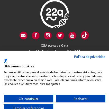
CSA playa de Gata
Avenida Cardenal Herrera Oria, 80B
Política de privacidad
28034 Madrid
+34 663 812 863
Utilizamos cookies
Podemos utilizarlas para el análisis de los datos de nuestros visitantes, para
mejorar nuestro sitio web, mostrar contenido personalizado y brindarle una
Queda prohibida de forma expresa la copia, reproducción o
excelente experiencia en el sitio web. Para obtener más información sobre
distribución de la totalidad o parte de los contenidos del sitio web
las cookies que utilizamos, abre los ajustes.
sin el consentimiento por escrito de la Asociación España
Síndrome 22q11 (AES22q)
Ok, continuar
Rechazar
Cambiar preferencias