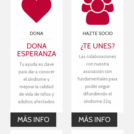
DONA
HAZTE SOCIO
DONA
¿TE UNES?
ESPERANZA
Las colaboraciones
con nuestra
Tu ayuda es clave
asociación son
para dar a conocer
fundamentales para
el síndrome y
poder seguir
mejorar la calidad
difundiendo el
de vida de niños y
síndrome 22q.
adultos afectados.
MÁS INFO
MÁS INFO