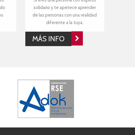
es
Si eres una persona con espíritu
ndo
solidario y te apetece aprender
os
de las personas con una realidad
diferente a la tuya.
MÁS INFO