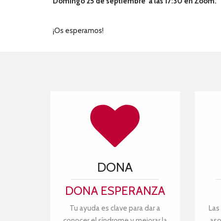
Domingo 25 de septiembre a las 17:30 en Zoom.
¡Os esperamos!
DONA
DONA ESPERANZA
Tu ayuda es clave para dar a
Las
conocer el síndrome y mejorar la
aso