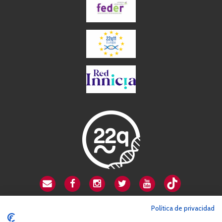
CSA playa de Gata
Política de privacidad
Avenida Cardenal Herrera Oria, 80B