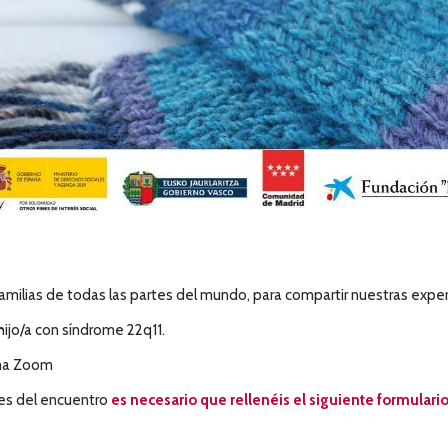
amilias de todas las partes del mundo, para compartir nuestras experi
 hijo/a con síndrome 22q11.
rma Zoom
tes del encuentro
es necesario que rellenéis el siguiente formulari