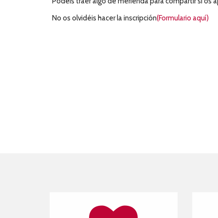
Podéis traer algo de merienda para compartir si os 
No os olvidéis hacer la inscripción
(Formulario aquí)