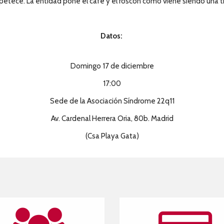
apetece. La entidad pone el café y el roscón como viene siendo una tr
Datos:
Domingo 17 de diciembre
17:00
Sede de la Asociación Síndrome 22q11
Av. Cardenal Herrera Oria, 80b. Madrid
(Csa Playa Gata)