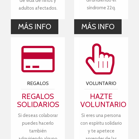
difundiendo el
de vida de niños y
síndrome 22q.
adultos afectados.
MÁS INFO
MÁS INFO
REGALOS
VOLUNTARIO
REGALOS
HAZTE
SOLIDARIOS
VOLUNTARIO
Si deseas colaborar
Si eres una persona
puedes hacerlo
con espíritu solidario
también
y te apetece
adquiriendo alguno
aprender de las