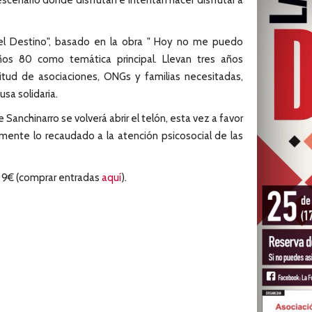
scenario donde disfrutan e intentan hacer disfrutar a
Del Destino", basado en la obra " Hoy no me puedo
ños 80 como temática principal. Llevan tres años
tud de asociaciones, ONGs y familias necesitadas,
sa solidaria.
e Sanchinarro se volverá abrir el telón, esta vez a favor
amente lo recaudado a la atención psicosocial de las
r 9€ (comprar entradas
aquí
).