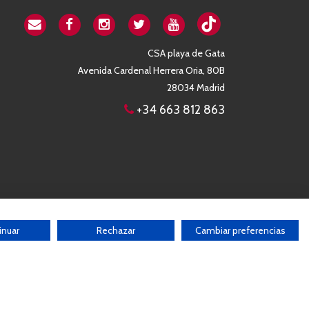
CSA playa de Gata
Avenida Cardenal Herrera Oria, 80B
28034 Madrid
+34 663 812 863
inuar
Rechazar
Cambiar preferencias
b sin el consentimiento por escrito de la Asociación
Desarrollado por:
THE
GECO
COMPANY