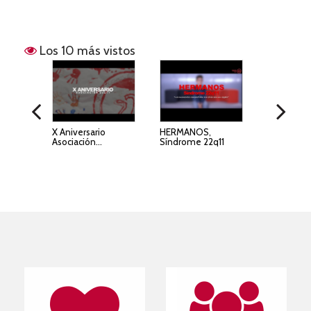
Los 10 más vistos
mos?
X Aniversario
HERMANOS,
Investigac
Asociación...
Síndrome 22q11
sobre...