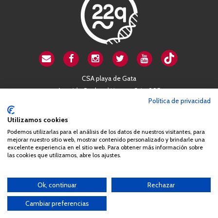
CSA playa de Gata
Avenida Cardenal Herrera Oria, 80B
Política de privacidad
28034 Madrid
+34 663 812 863
Utilizamos cookies
Podemos utilizarlas para el análisis de los datos de nuestros visitantes, para
mejorar nuestro sitio web, mostrar contenido personalizado y brindarle una
Queda prohibida de forma expresa la copia, reproducción o
excelente experiencia en el sitio web. Para obtener más información sobre
las cookies que utilizamos, abre los ajustes.
distribución de la totalidad o parte de los contenidos del sitio web
sin el consentimiento por escrito de la Asociación España
Síndrome 22q11 (AES22q)
Ok, continuar
Rechazar
Cambiar preferencias