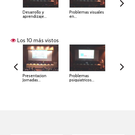
Desarrollo y
Problemas visuales
Sindrome 2
aprendizaje...
en...
Los 10 más vistos
11 1
Presentacion
Problemas
Desarrollo
Jornadas...
psiquiatricos...
psicomoto