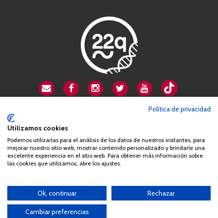
CSA playa de Gata
Política de privacidad
Avenida Cardenal Herrera Oria, 80B
Utilizamos cookies
28034 Madrid
Podemos utilizarlas para el análisis de los datos de nuestros visitantes, para
+34 663 812 863
mejorar nuestro sitio web, mostrar contenido personalizado y brindarle una
excelente experiencia en el sitio web. Para obtener más información sobre
las cookies que utilizamos, abre los ajustes.
Queda prohibida de forma expresa la copia, reproducción o
distribución de la totalidad o parte de los contenidos del sitio web
Ok, continuar
Rechazar
sin el consentimiento por escrito de la Asociación España
Síndrome 22q11 (AES22q)
Cambiar preferencias