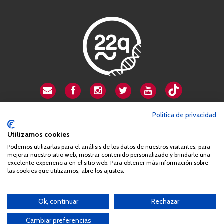
CSA playa de Gata
Política de privacidad
Avenida Cardenal Herrera Oria, 80B
Utilizamos cookies
28034 Madrid
Podemos utilizarlas para el análisis de los datos de nuestros visitantes, para
+34 663 812 863
mejorar nuestro sitio web, mostrar contenido personalizado y brindarle una
excelente experiencia en el sitio web. Para obtener más información sobre
las cookies que utilizamos, abre los ajustes.
Queda prohibida de forma expresa la copia, reproducción o
distribución de la totalidad o parte de los contenidos del sitio web
Ok, continuar
Rechazar
sin el consentimiento por escrito de la Asociación España
Síndrome 22q11 (AES22q)
Cambiar preferencias