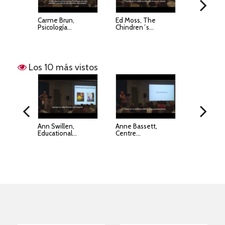
Carme Brun,
Ed Moss, The
Sheila Ka
Psicología...
Chindren´s...
Internation
Los 10 más vistos
n, The
Ann Swillen,
Anne Bassett,
Donna Mc
..
Educational...
Centre...
McGinn